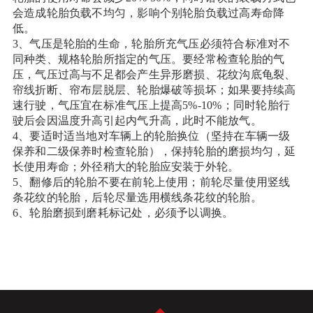
会造成轮胎负载不均匀，影响个别轮胎负载过高寿命降
低。
3、气压是轮胎的生命，轮胎所充气压必须符合标准对不
同种类、规格轮胎所指定的气压。要经常检查轮胎的气
压，气压过高与不足都会产生异形磨损、花纹沟底龟裂、
帘线折断、帘布层脱层、轮胎爆破等损坏；如果要持续高
速行驶，气压宜在标准气压上提高5%-10%；同时轮胎行
驶后会因温度升高引起内气升高，此时不能放气。
4、要适时适当地对车辆上的轮胎换位（坚持在车辆一级
保养和二级保养时检查轮胎），保持轮胎的磨损均匀，延
长使用寿命；外径稍大的轮胎应安装于外轮。
5、翻修后的轮胎不要在前轮上使用；前轮尽量使用竖线
条花纹的轮胎，后轮尽量选用横线条花纹的轮胎。
6、轮胎磨损到磨耗标记处，必须予以调换。