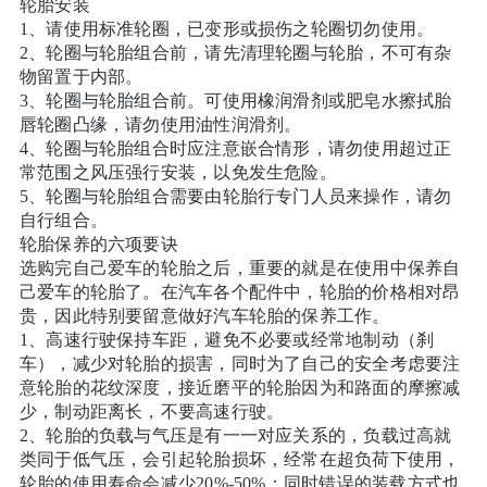
轮胎安装
1、请使用标准轮圈，已变形或损伤之轮圈切勿使用。
2、轮圈与轮胎组合前，请先清理轮圈与轮胎，不可有杂
物留置于内部。
3、轮圈与轮胎组合前。可使用橡润滑剂或肥皂水擦拭胎
唇轮圈凸缘，请勿使用油性润滑剂。
4、轮圈与轮胎组合时应注意嵌合情形，请勿使用超过正
常范围之风压强行安装，以免发生危险。
5、轮圈与轮胎组合需要由轮胎行专门人员来操作，请勿
自行组合。
轮胎保养的六项要诀
选购完自己爱车的轮胎之后，重要的就是在使用中保养自
己爱车的轮胎了。在汽车各个配件中，轮胎的价格相对昂
贵，因此特别要留意做好汽车轮胎的保养工作。
1、高速行驶保持车距，避免不必要或经常地制动（刹
车），减少对轮胎的损害，同时为了自己的安全考虑要注
意轮胎的花纹深度，接近磨平的轮胎因为和路面的摩擦减
少，制动距离长，不要高速行驶。
2、轮胎的负载与气压是有一一对应关系的，负载过高就
类同于低气压，会引起轮胎损坏，经常在超负荷下使用，
轮胎的使用寿命会减少20%-50%；同时错误的装载方式也