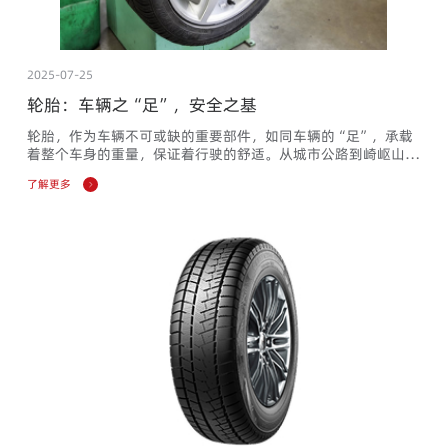
2025-07-25
轮胎：车辆之“足”，安全之基
轮胎，作为车辆不可或缺的重要部件，如同车辆的“足”，承载
着整个车身的重量，保证着行驶的舒适。从城市公路到崎岖山
路，从炎热夏季到寒冷冬季，轮胎都默默地承受着各种挑战和考
了解更多
验。今天，就让我们一起走进轮胎的世界，探索其背后的奥秘与
智慧。首先，我们要了解轮胎的基本作用。轮胎不仅承载着车身
的重量，还起到了缓冲外界冲击、实现与路面接触并保证车辆行
驶性能的重要作用。在复杂和苛刻的条件下，轮胎必须具备高承
载性能、牵