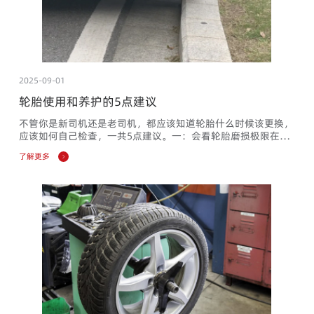
2025-09-01
轮胎使用和养护的5点建议
不管你是新司机还是老司机，都应该知道轮胎什么时候该更换，
应该如何自己检查，一共5点建议。一：会看轮胎磨损极限在轮
胎的花纹里分布了很多这么高的小台阶，这个台阶就代表着轮胎
了解更多
的磨损极限。当这个轮胎胎纹变得很浅了，快接近台阶时，虽然
轮胎的主要性能不会有影响，但它的排水性能会变差，通过积水
路面的时候，抓地能力会稍微差一点。要考虑更换了。二：会看
轮胎生产时间在轮胎边缘上找到这组数字，比如说这条轮胎上的
4220，就代...