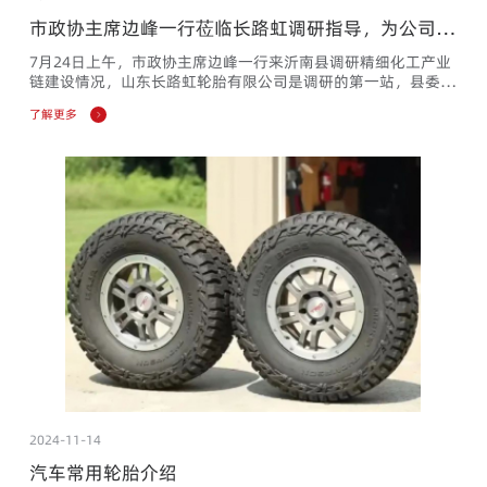
市政协主席边峰一行莅临长路虹调研指导，为公司发
展注入强劲动力
7月24日上午，市政协主席边峰一行来沂南县调研精细化工产业
链建设情况，山东长路虹轮胎有限公司是调研的第一站，县委书
记侯占夫，县政协主席王立忠，县工信局长许彬陪同，董事长尹
了解更多
昌海、副总经理张建菊率队热情接待。
2024-11-14
汽车常用轮胎介绍