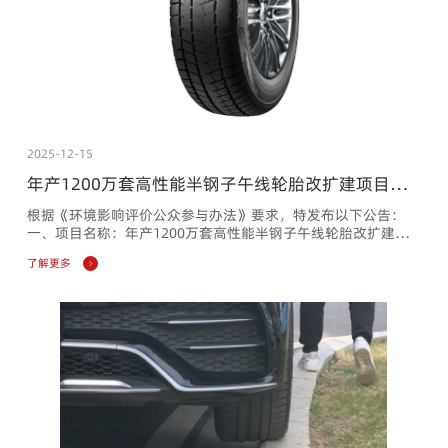
2025-12-15
年产1200万套高性能半钢子午线轮胎改扩建项目环
境影响报告书 征求意见稿公示
根据《环境影响评价公众参与办法》要求，特发布以下公告：
一、项目名称：年产1200万套高性能半钢子午线轮胎改扩建项
目二、项目简介年产1200万套高性能半钢子午线轮胎改扩建项
了解更多
目位于沂南经济开发区长虹项目区山东长路虹轮胎有限公司现有
厂区内。项目主要建设内容包括两部分：1、对现有密炼车间、
1#生产厂房内年产600万套半钢子午线轮胎生产线改造提升，淘
汰模具163付、替换设备7台（套）设备、新购模具196付、