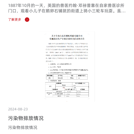
1887年10月的一天，英国的兽医约翰·邓禄普靠在自家兽医诊所
门口，观看小儿子在鹅卵石铺就的街道上骑小三轮车玩耍。虽然
儿子很吃力地蹬，但使用实心橡胶车轮的三轮车还是走不快，而
了解更多
且三轮车行驶在鹅卵石路面上，把儿子颠得很痛苦。在心疼儿子
之际，他联想到自己出门行医乘坐的马车，那个硬邦邦的实心橡
胶车轮压在石头路面上，也让自己饱受颠簸之苦。如果能用软性
材料把车轮包裹起来，那一定会让骑车和乘车都舒服。想到就
干，他开始...
2024-08-23
污染物排放情况
污染物排放情况