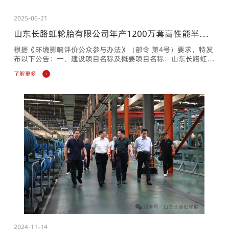
2025-06-21
山东长路虹轮胎有限公司年产1200万套高性能半钢
子午线轮胎改扩建项目 环境影响评价第一次公众参
根据《环境影响评价公众参与办法》（部令 第4号）要求，特发
与公告
布以下公告：一、建设项目名称及概要项目名称：山东长路虹轮
胎有限公司年产1200万套高性能半钢子午线轮胎改扩建项目建
了解更多
设单位：山东长路虹轮胎有限公司建设地点：临沂市沂南县经济
开发区澳柯玛大道东首路北现有厂区内项目概况：利用现有密炼
车间、1＃生产厂房、2＃生产厂房等构建筑物进行建设。不新增
用地。项目主要建设内容包括两部分：1、对现有密炼车间、1＃
生产厂房内...
2024-11-14