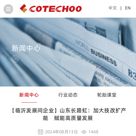
中文
| EN
新闻中心
新闻中心
行业动态
轮胎课堂
【临沂发展问企业】山东长路虹：加大技改扩产
能 赋能高质量发展
2024年08月13日
1468