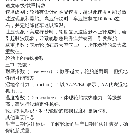
速度等级/载重指数
速度级别：轮胎有设计的临界速度，超过此速度可能导致
驻波现象和爆胎。高速行驶时，车速控制在100km/h左
右，并定期降低车速以降温。
驻波现象：高速行驶时，轮胎复原速度赶不上转速时，会
引起驻波现象，导致轮胎急剧升温并剥落，引发爆胎。
载重指数：表示轮胎在最大空气压中，所能负荷的最大载
重数值。
轮胎上的特殊参数
三“T”指数：
耐磨指数（Treadwear）：数字越大，轮胎越耐磨，但抓地
性能可能较差。
湿地牵引力（Traction）：以AA/A/B/C表示，AA代表湿地
抓地力。
温度指数（Temperature）：体现轮胎散热能力，等级越
高，高速行驶稳定性越好。
轮胎损耗标识：标识轮胎的磨损程度和更换时机。
其他重要信息
生产日期/认证标识：了解轮胎的生产日期和认证情况，确
保轮胎质量。