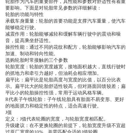
轮胎作为汽车的重要部件，其性能和参数对舒适性有着重
要影响。下面是对轮胎常见参数的详细解读：
轮胎的功能与特性
承载车身重量：轮胎的首要功能是支撑汽车重量，使汽车
能够稳定行驶。
减震作用：轮胎能够减轻和缓解车辆行驶中的震动和噪
音，提高乘坐舒适性。
操控性能：通过不同的花纹和配方，轮胎能够影响汽车的
加速、制动和转向性能。
选购轮胎时常接触的三个参数
轮胎宽度：轮胎的宽度越宽，接地面积越大，直线行驶时
的抓地力和牵引力越好，但油耗会相应增加。
扁平比：扁平比是轮胎高度与宽度的比值，以百分比表
示。扁平比大的轮胎舒适性较高，但对路面回馈较差；扁
平比小的轮胎操控性强，常用于运动风格车辆。
R代表子午线轮胎：子午线轮胎具有胎面不易变形、更好
的地面抓力和稳定性的特点，适合高速行驶。
J值
定义：J值代表轮圈的宽度，与轮胎宽度相匹配。
升级建议：在不更换轮圈的前提下，轮胎宽度升级不宜超
过原厂宽度的10%，并需匹配合适的J值轮圈。