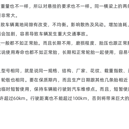
和重量也不一样，所以对悬挂的要求也不一样。同一横梁上的两
害非常大。
导致车辆离地间隙有改变，不均衡。影响散热及风动。增加油耗
振会加剧，容易导致车辆发生重大交通事故。
毂一般都不如正常胎。而且长期不用，磨损程度、胎压也跟正常
以说使用寿命也都不如正常胎，长期和正常轮胎一起使用，容易
且型号相同，就是说同一规格、结构、厂家、花纹、载重指数、
，轮毂也相同。要在保质期内，而且生产日期跟其他几条胎相近
胎临时短暂使用，保持车辆能行驶到汽车维修点。而且，短暂使
许超过60km。行驶距离也不能超过100km，否则将带来巨大