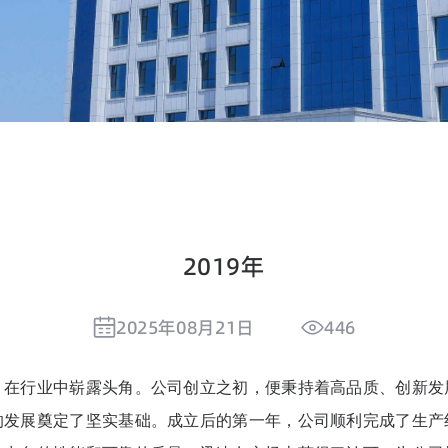
2019年
2025年08月21日
446
，在行业中崭露头角。公司创立之初，便秉持着高品质、创新发
的发展奠定了坚实基础。成立后的第一年，公司顺利完成了生产