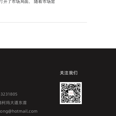
打开了市场局面。 随着市场需
关注我们
7
-3231805
澳柯玛大道东首
hong@hotmail.com